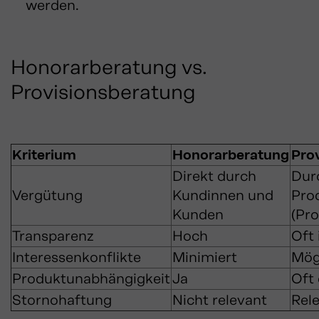
werden.
​
Honorarberatung vs.
Provisionsberatung
Kriterium
Honorarberatung
Pro
Direkt durch
Dur
Vergütung
Kundinnen und
Pro
Kunden
(Pro
Transparenz
Hoch
Oft 
Interessenkonflikte
Minimiert
Mög
Produktunabhängigkeit
Ja
Oft
Stornohaftung
Nicht relevant
Rel