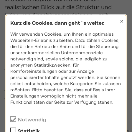
realistischen Blick auf die Struktur und
Höhe von Abschlussprovisionen – mit
×
Rechenbeispielen, Branchenwerten und
Kurz die Cookies, dann geht´s weiter.
Praxiseinblicken.
Wir verwenden Cookies, um Ihnen ein optimales
Webseiten-Erlebnis zu bieten. Dazu zählen Cookies,
die für den Betrieb der Seite und für die Steuerung
unserer kommerziellen Unternehmensziele
Was ist eine
notwendig sind, sowie solche, die lediglich zu
Abschlussprovision?
anonymen Statistikzwecken, für
Komforteinstellungen oder zur Anzeige
personalisierter Inhalte genutzt werden. Sie können
Eine Abschlussprovision ist die einmalige
selbst entscheiden, welche Kategorien Sie zulassen
möchten. Bitte beachten Sie, dass auf Basis Ihrer
Vergütung, die Vermittlerinnen und
Einstellungen womöglich nicht mehr alle
Vermittler erhalten, wenn sie ein
Funktionalitäten der Seite zur Verfügung stehen.
Finanzprodukt erfolgreich verkaufen. Dabei
handelt es sich z. B. um:
Notwendig
Abschlussprovision
Statistik