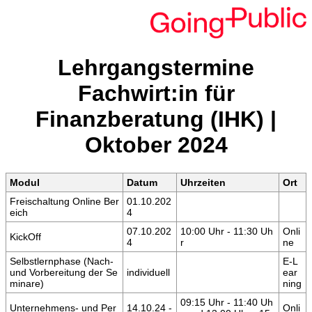
Lehrgangstermine
Fachwirt:in für
Finanzberatung (IHK) |
Oktober 2024
Modul
Datum
Uhrzeiten
Ort
Freischaltung Online Ber
01.10.202
eich
4
07.10.202
10:00 Uhr - 11:30 Uh
Onli
KickOff
4
r
ne
Selbstlernphase (Nach-
E-L
und Vorbereitung der Se
individuell
ear
minare)
ning
09:15 Uhr - 11:40 Uh
Unternehmens- und Per
14.10.24 -
Onli