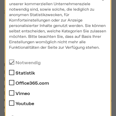
unserer kommerziellen Unternehmensziele
notwendig sind, sowie solche, die lediglich zu
3.201 Zeichen (inkl. Leerzeichen)
anonymen Statistikzwecken, für
Komforteinstellungen oder zur Anzeige
Unternehmensinfo
personalisierter Inhalte genutzt werden. Sie können
selbst entscheiden, welche Kategorien Sie zulassen
möchten. Bitte beachten Sie, dass auf Basis Ihrer
rmationen
Einstellungen womöglich nicht mehr alle
Funktionalitäten der Seite zur Verfügung stehen.
Notwendig
Über Going Public Akademie für
Finanzberatung AG & Co. KG: Die Going
Statistik
Public Akademie für Finanzberatung AG
Office365.com
macht Menschen in der Finanz- und
Immobilienbranche erfolgreich. Seit ihrer
Vimeo
Gründung im Jahr 1990 ist sie bundesweit in
Youtube
den Bereichen Aus- und Weiterbildung,
Beratungsleistungen sowie Personal- und