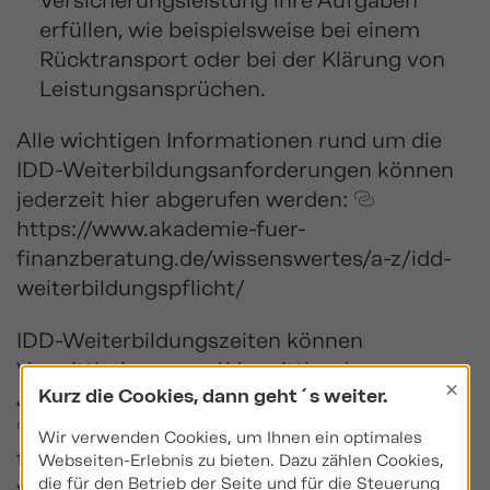
Versicherungsleistung ihre Aufgaben
erfüllen, wie beispielsweise bei einem
Rücktransport oder bei der Klärung von
Leistungsansprüchen.
Alle wichtigen Informationen rund um die
IDD-Weiterbildungsanforderungen können
jederzeit hier abgerufen werden:
https://www.akademie-fuer-
finanzberatung.de/wissenswertes/a-z/idd-
weiterbildungspflicht/
IDD-Weiterbildungszeiten können
Vermittlerinnen und Vermittler das ganze
×
Kurz die Cookies, dann geht´s weiter.
Jahr über online in der WBThek® erwerben:
https://www.akademie-fuer-
Wir verwenden Cookies, um Ihnen ein optimales
finanzberatung.de/wbthek/idd-
Webseiten-Erlebnis zu bieten. Dazu zählen Cookies,
die für den Betrieb der Seite und für die Steuerung
versicherungsvermittler