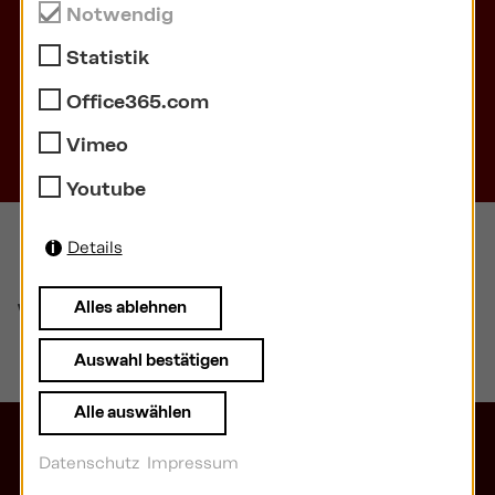
Notwendig
Statistik
Office365.com
Zur Übersicht
Vimeo
Youtube
Details
Wissenswertes
Alles ablehnen
Auswahl bestätigen
Alle auswählen
Der neue § 34k GewO
Datenschutz
Impressum