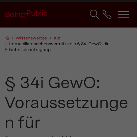
Wissenswertes
a-z
Immobiliardarlehensvermittler:in § 34i GewO: die
Erlaubnisbeantragung
§ 34i GewO:
Voraussetzunge
n für