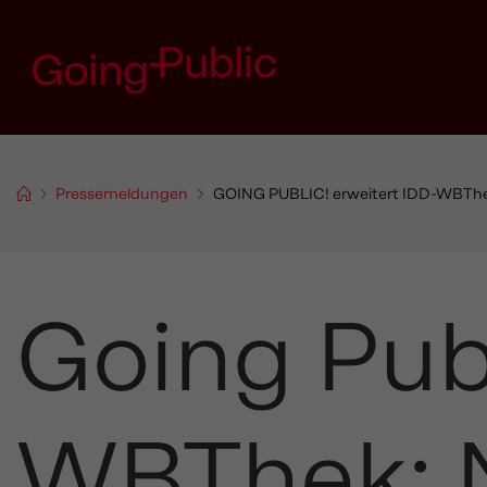
Pressemeldungen
GOING PUBLIC! erweitert IDD-WBThek
Going Publ
WBThek: 