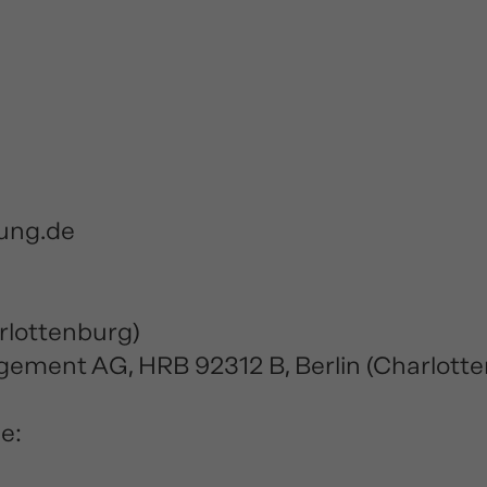
ung.de
arlottenburg)
ment AG, HRB 92312 B, Berlin (Charlotte
e: