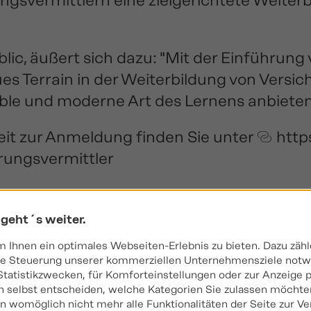
gsvermittlern eine zielgerichtete Weiterb
lic, äußert sich dazu: "Mit der Einführun
s Terrain in der Weiterbildung von Versich
xible und moderne Art des Lernens anbieten
eit zur Anmeldung finden Sie unter
http
rungsvermittler
 geht´s weiter.
informatione
Ihnen ein optimales Webseiten-Erlebnis zu bieten. Dazu zähle
 die Steuerung unserer kommerziellen Unternehmensziele notwe
Statistikzwecken, für Komforteinstellungen oder zur Anzeige pe
 selbst entscheiden, welche Kategorien Sie zulassen möchten
gen womöglich nicht mehr alle Funktionalitäten der Seite zur V