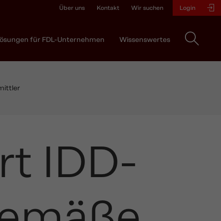
Über uns
Kontakt
Wir suchen
Login
ösungen für FDL-Unternehmen
Wissenswertes
ittler
rt IDD-
gemäße