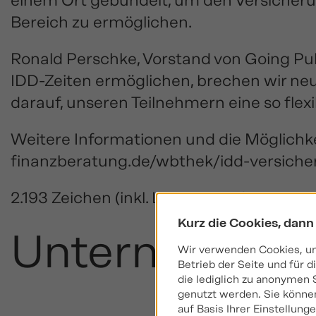
einem Ort gebündelt, um den Versicherun
Bereich zu ermöglichen.
Ronald Perschke, Vorstand von Going Pub
IDD-Zeiten ermöglichen, brechen wir neue
darauf, unseren Teilnehmern eine so fle
Weitere Informationen und die Möglichk
finanzberatung.de/wbthek/idd-versiche
2.193 Zeichen (inkl. Leerzeichen)
Kurz die Cookies, dann
Unternehmens
Wir verwenden Cookies, um 
Betrieb der Seite und für
die lediglich zu anonymen 
genutzt werden. Sie können
auf Basis Ihrer Einstellun