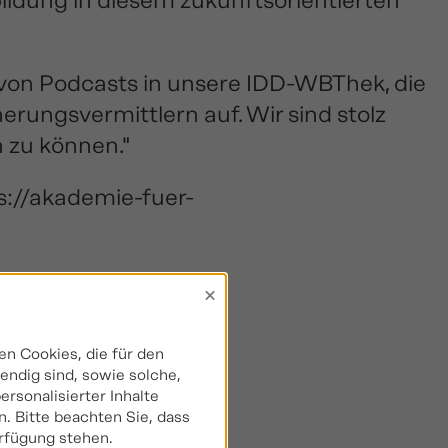
ildung in diesem zukunftsorientierten
g von Podcasts in unsere IDD-WBThek, die
erungsvermittlern auf. Wir sind stolz
 zu können."
s://akademie-fuer-
×
n
n Cookies, die für den
ndig sind, sowie solche,
rsonalisierter Inhalte
. Bitte beachten Sie, dass
erfügung stehen.