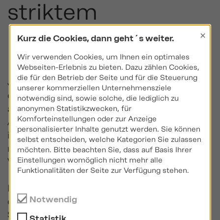
striktem
Kostendeckel
×
Kurz die Cookies, dann geht´s weiter.
Wir verwenden Cookies, um Ihnen ein optimales
Webseiten-Erlebnis zu bieten. Dazu zählen Cookies,
die für den Betrieb der Seite und für die Steuerung
Jeder Anbieter muss künftig
unserer kommerziellen Unternehmensziele
ein Standarddepot (auch: Standardprodukt)
notwendig sind, sowie solche, die lediglich zu
anbieten oder das eines kooperierenden
anonymen Statistikzwecken, für
Komforteinstellungen oder zur Anzeige
Anbieters nutzen. Der Kostendeckel wurde
personalisierter Inhalte genutzt werden. Sie können
in letzter Minute von ursprünglich 1,5% auf
selbst entscheiden, welche Kategorien Sie zulassen
maximal 1,0% jährlich über die gesamte
möchten. Bitte beachten Sie, dass auf Basis Ihrer
Einstellungen womöglich nicht mehr alle
Vertragslaufzeit verschärft.
Funktionalitäten der Seite zur Verfügung stehen.
Ein öffentlicher Träger darf erstmals selbst
Notwendig
ein Standarddepot anbieten. Dieser
Staatsfonds tritt in Konkurrenz zu den
Statistik