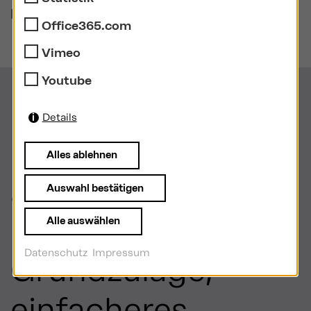
privaten Anbietern.
Office365.com
Vimeo
Youtube
Neue
Details
beitragsproportion
Alles ablehnen
ale Förderlogik –
Auswahl bestätigen
höhere
Alle auswählen
Datenschutz
Impressum
Grundzulage,
einfacheres