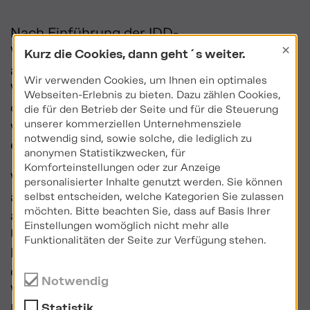
Nach Einführung der IDD-
×
Weiterbildungspflicht war unklar, ob
Kurz die Cookies, dann geht´s weiter.
allgemein betriebswirtschaftliche
Wir verwenden Cookies, um Ihnen ein optimales
Weiterbildungen anerkannt werden sollen,
Webseiten-Erlebnis zu bieten. Dazu zählen Cookies,
oder nicht. In den FAQs von DIHK und BaFin
die für den Betrieb der Seite und für die Steuerung
unserer kommerziellen Unternehmensziele
wurde daher auf diese Fragestellung
notwendig sind, sowie solche, die lediglich zu
eingegangen. Ergebnis:
anonymen Statistikzwecken, für
Komforteinstellungen oder zur Anzeige
Weiterbildungen sind dagegen nicht
personalisierter Inhalte genutzt werden. Sie können
anerkennungsfähig, wenn es darin um
selbst entscheiden, welche Kategorien Sie zulassen
möchten. Bitte beachten Sie, dass auf Basis Ihrer
allgemein betriebswirtschaftliche
Einstellungen womöglich nicht mehr alle
Unternehmerweiterbildungen,
Funktionalitäten der Seite zur Verfügung stehen.
Personalführung, reine Verkaufsschulungen
oder Motivationsseminare geht. Auch
Notwendig
Weiterbildungen mit versicherungsfremden
Inhalten werden nicht anerkannt.
Statistik