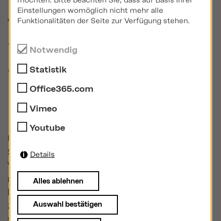
möchten. Bitte beachten Sie, dass auf Basis Ihrer
Ablauf der § 34d
Einstellungen womöglich nicht mehr alle
Funktionalitäten der Seite zur Verfügung stehen.
Sachkundeprüfun
Notwendig
g bei der IHK -
Statistik
mündlicher Teil
Office365.com
Vimeo
Youtube
Um am praktischen Prüfungsteil der
Sachkundeprüfung zum
Details
Versicherungsfachmann teilzunehmen,
muss man den schriftlichen Prüfungsteil
Alles ablehnen
bestanden haben und sich innerhalb von
zwei Jahren nach dem Bestehen des
Auswahl bestätigen
schriftlichen Prüfungsteils zur praktischen