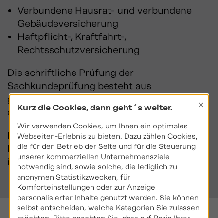
Verbundene Hausrat- und verbundene
Gebäudeversicherung
Haftpflicht-, Kraftfahrt-,
Rechtsschutzversicherung
Die schriftliche Prüfung der
Sachkundeprüfung besteht aus
geschlossenen Aufgaben (Multiple Choice),
×
Kurz die Cookies, dann geht´s weiter.
die am PC beantwortet werden.
Wir verwenden Cookies, um Ihnen ein optimales
Die schriftliche Prüfung dauert 160
Webseiten-Erlebnis zu bieten. Dazu zählen Cookies,
die für den Betrieb der Seite und für die Steuerung
Minuten und wird in der Regel an einem PC
unserer kommerziellen Unternehmensziele
in der IHK durchgeführt.
notwendig sind, sowie solche, die lediglich zu
anonymen Statistikzwecken, für
Komforteinstellungen oder zur Anzeige
personalisierter Inhalte genutzt werden. Sie können
selbst entscheiden, welche Kategorien Sie zulassen