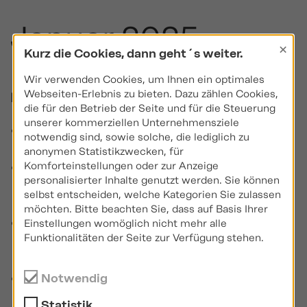
Januar 2025
×
Kurz die Cookies, dann geht´s weiter.
Wir verwenden Cookies, um Ihnen ein optimales
Webseiten-Erlebnis zu bieten. Dazu zählen Cookies,
Neue WBTs (Web-Based Trainings):
die für den Betrieb der Seite und für die Steuerung
unserer kommerziellen Unternehmensziele
®
Immobilienmakler-WBThek
|
notwendig sind, sowie solche, die lediglich zu
Immobilienverrentung – Leibrente
anonymen Statistikzwecken, für
®
Immobilienmakler-WBThek
|
Komforteinstellungen oder zur Anzeige
personalisierter Inhalte genutzt werden. Sie können
Immobilienverrentung –
selbst entscheiden, welche Kategorien Sie zulassen
Nießbrauchmodell
möchten. Bitte beachten Sie, dass auf Basis Ihrer
®
IDD-WBThek
| Aktuelle Themen |
Einstellungen womöglich nicht mehr alle
Funktionalitäten der Seite zur Verfügung stehen.
Ruhestandsplanung mit Versicherungen
und Anlagen
®
IDD-WBThek
| Europäischer langfristiger
Notwendig
Investmentfonds — ELTIF
Statistik