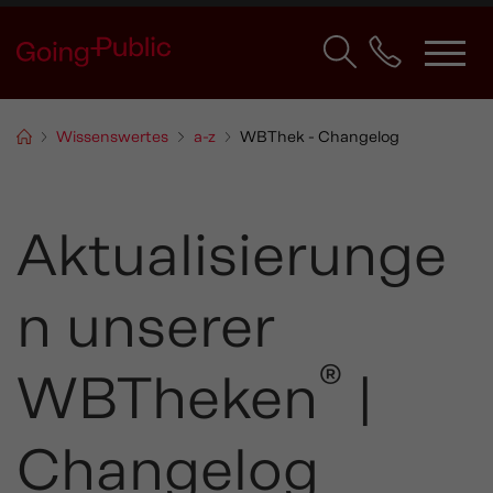
Wissenswertes
a-z
WBThek - Changelog
Aktualisierunge
n unserer
®
WBTheken
|
Changelog