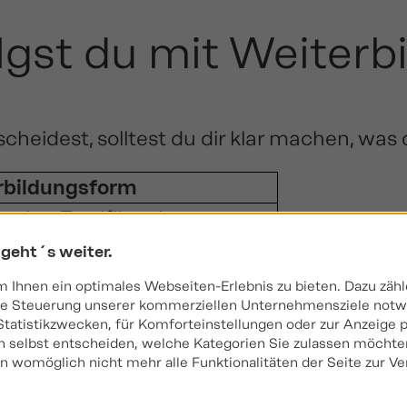
lgst du mit Weiterb
cheidest, solltest du dir klar machen, was d
rbildungsform
ise, Zertifikatskurse
änge, Fachberater
 geht´s weiter.
or, Master
Ihnen ein optimales Webseiten-Erlebnis zu bieten. Dazu zähle
 die Steuerung unserer kommerziellen Unternehmensziele notwe
ternehmerisches Know-how
Statistikzwecken, für Komforteinstellungen oder zur Anzeige pe
hwirt in Fachrichtung
 selbst entscheiden, welche Kategorien Sie zulassen möchten
gen womöglich nicht mehr alle Funktionalitäten der Seite zur V
 mit Leadership-Fokus