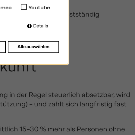
imeo
Youtube
t werden oder dich selbstständig
Details
Alle auswählen
ukunft
g in der Regel steuerlich absetzbar, wird
tzung) – und zahlt sich langfristig fast
ttlich 15–30 % mehr als Personen ohne