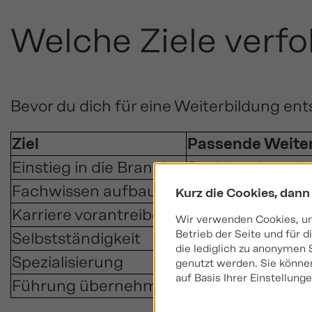
Welche Ziele verfo
Bevor du dich für eine Weiterbildung ents
Ziel
Passende Weite
Einstieg in die Branche
Sachkundenachwe
Fachwissen aufbauen
Zertifikatslehrg
Kurz die Cookies, dann
Karriere vorantreiben
Fachwirt, Bachel
Wir verwenden Cookies, um 
Betrieb der Seite und für
Selbstständigkeit
Sachkunde + un
die lediglich zu anonymen 
Spezialisierung
Fachberater, Fac
genutzt werden. Sie können
auf Basis Ihrer Einstellun
Führung übernehmen
Bachelor/Master