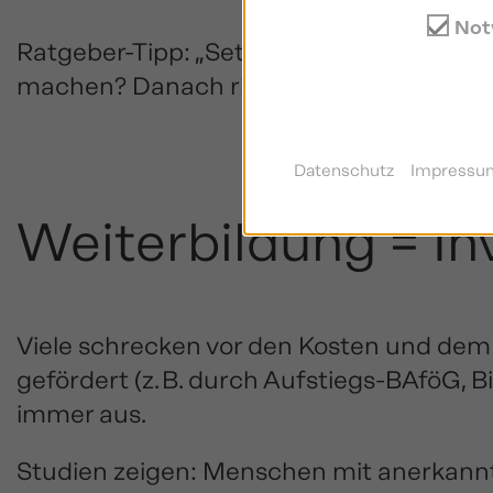
Not
Ratgeber-Tipp: „Setze dir ein konkretes Z
machen? Danach richtet sich deine Weite
Datenschutz
Impressu
Weiterbildung = Inv
Viele schrecken vor den Kosten und dem Z
gefördert (z. B. durch Aufstiegs-BAföG, 
immer aus.
Studien zeigen: Menschen mit anerkannt