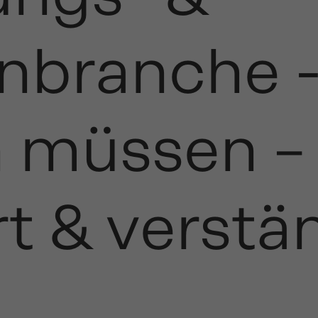
nbranche - 
n müssen –
rt & verstä