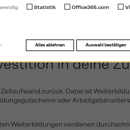
wendig
Statistik
Office365.com
V
iel: Willst du deinen Job sichern, beförder
rbildungsstrategie.“
m
Alles ablehnen
Auswahl bestätigen
estition in deine Z
eitaufwand zurück. Dabei ist Weiterbildun
Bildungsgutscheine oder Arbeitgeberunterstü
en Weiterbildungen verdienen durchschni