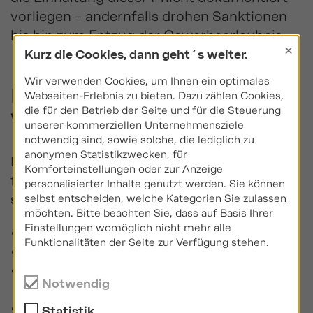
vorliegen – andernfalls drohen Sanktionen
bis hin zum Entzug der Gewerbeerlaubnis.
×
Kurz die Cookies, dann geht´s weiter.
Wir verwenden Cookies, um Ihnen ein optimales
Relevante Inhalte für die
Webseiten-Erlebnis zu bieten. Dazu zählen Cookies,
die für den Betrieb der Seite und für die Steuerung
Weiterbildung
unserer kommerziellen Unternehmensziele
notwendig sind, sowie solche, die lediglich zu
anonymen Statistikzwecken, für
Die Inhalte der Weiterbildung sollten
Komforteinstellungen oder zur Anzeige
fachlich fundiert und branchenspezifisch
personalisierter Inhalte genutzt werden. Sie können
sein. Dazu gehören unter anderem:
selbst entscheiden, welche Kategorien Sie zulassen
möchten. Bitte beachten Sie, dass auf Basis Ihrer
Einstellungen womöglich nicht mehr alle
Miet- und WEG-Recht
Funktionalitäten der Seite zur Verfügung stehen.
Gebäudetechnik und Instandhaltung
Rechnungswesen und
Notwendig
Betriebskostenabrechnung
Umgang mit Eigentümergemeinschaften
Statistik